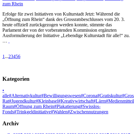
zum Rhein
Erfolge für zwei Initiativen von Kulturstadt Jetzt: Während die
„Öffnung zum Rhein“ dank des Grossratsbeschlusses vom 20. 3.
heute offiziell zurückgezogen werden konnte, stimmte das
Parlament der von der vorberatenden Kommission ergänzten
Ausformulierung der Initiative „Lebendige Kulturstadt für alle!“ zu.
…
1
...
2
3
4
5
6
Kategorien
•
alle
#
Alternativkultur
#
Bewilligungswesen
#
Corona
#
Gratiskultur
#
Gros
Rat
#
Jugendkultur
#
Kleinbasel
#
Kreativwirtschaft
#
Lärm
#
Medienmittei
Raum
#
Öffnung zum Rhein
#
Plakatierung
#
Swisslos-
Fonds
#
Trinkgeldinitiative
#
Wahlen
#
Zwischennutzungen
Archiv